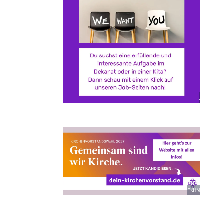
.
EKHN