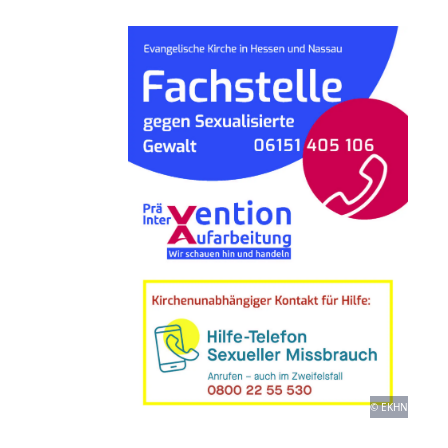
© EKHN