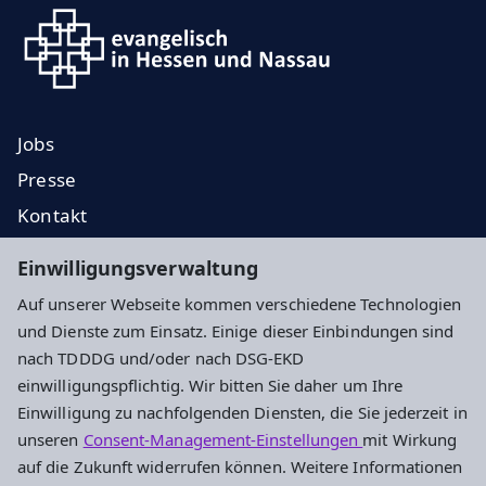
Jobs
Presse
Kontakt
EKD
Einwilligungsverwaltung
EKHN
Auf unserer Webseite kommen verschiedene Technologien
Propstei
und Dienste zum Einsatz. Einige dieser Einbindungen sind
nach TDDDG und/oder nach DSG-EKD
Impressum
Datenschutz
Cookie-Einstellungen
einwilligungspflichtig. Wir bitten Sie daher um Ihre
Einwilligung zu nachfolgenden Diensten, die Sie jederzeit in
unseren
Consent-Management-Einstellungen
mit Wirkung
Evangelisches Dekanat Vogelsberg
auf die Zukunft widerrufen können. Weitere Informationen