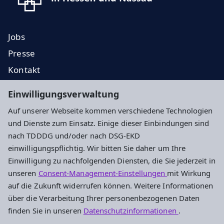
Jobs
Presse
Kontakt
EKD
Einwilligungsverwaltung
EKHN
Auf unserer Webseite kommen verschiedene Technologien
Propstei
und Dienste zum Einsatz. Einige dieser Einbindungen sind
nach TDDDG und/oder nach DSG-EKD
Impressum
Datenschutz
Cookie-Einstellungen
einwilligungspflichtig. Wir bitten Sie daher um Ihre
Einwilligung zu nachfolgenden Diensten, die Sie jederzeit in
unseren
Consent-Management-Einstellungen
mit Wirkung
Evangelisches Dekanat Vogelsberg
auf die Zukunft widerrufen können. Weitere Informationen
über die Verarbeitung Ihrer personenbezogenen Daten
Fulder Tor 28
finden Sie in unseren
Datenschutzinformationen
.
36304 Alsfeld