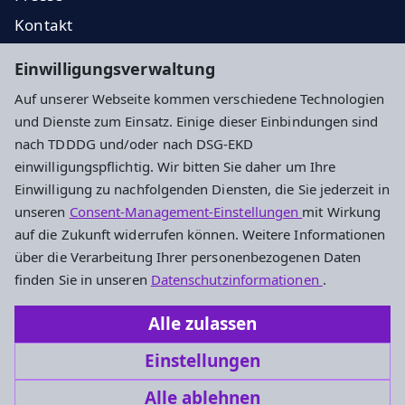
Kontakt
EKD
Einwilligungsverwaltung
EKHN
Auf unserer Webseite kommen verschiedene Technologien
Propstei
und Dienste zum Einsatz. Einige dieser Einbindungen sind
nach TDDDG und/oder nach DSG-EKD
Impressum
Datenschutz
Cookie-Einstellungen
einwilligungspflichtig. Wir bitten Sie daher um Ihre
Einwilligung zu nachfolgenden Diensten, die Sie jederzeit in
unseren
Consent-Management-Einstellungen
mit Wirkung
Evangelisches Dekanat Vogelsberg
auf die Zukunft widerrufen können. Weitere Informationen
über die Verarbeitung Ihrer personenbezogenen Daten
Fulder Tor 28
finden Sie in unseren
Datenschutzinformationen
.
36304 Alsfeld
Alle zulassen
Tel.: 06631-911490
Einstellungen
Dekanat.Vogelsberg@ekhn.de
Alle ablehnen