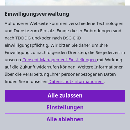
Einwilligungsverwaltung
Auf unserer Webseite kommen verschiedene Technologien
und Dienste zum Einsatz. Einige dieser Einbindungen sind
nach TDDDG und/oder nach DSG-EKD
einwilligungspflichtig. Wir bitten Sie daher um Ihre
Gottesdienste
Einwilligung zu nachfolgenden Diensten, die Sie jederzeit in
unseren
Consent-Management-Einstellungen
mit Wirkung
Tauffest im Schwimmbad
auf die Zukunft widerrufen können. Weitere Informationen
Wir feiern Tauffest für Klein und Groß - jeder ist
über die Verarbeitung Ihrer personenbezogenen Daten
eingeladen
finden Sie in unseren
Datenschutzinformationen
.
Sonntag, 23.8. 11-13 Uhr
Alle zulassen
Feldatal,
Sonnenbad in Kestrich
Einstellungen
Alle ablehnen