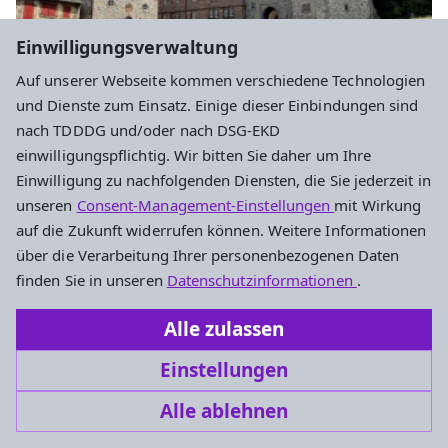
Einwilligungsverwaltung
Auf unserer Webseite kommen verschiedene Technologien
und Dienste zum Einsatz. Einige dieser Einbindungen sind
nach TDDDG und/oder nach DSG-EKD
Gottesdienste
einwilligungspflichtig. Wir bitten Sie daher um Ihre
Einwilligung zu nachfolgenden Diensten, die Sie jederzeit in
Sommerandachten mit Musik in der
unseren
Consent-Management-Einstellungen
mit Wirkung
Schlosskappelle Eisenbach - Kopie
auf die Zukunft widerrufen können. Weitere Informationen
über die Verarbeitung Ihrer personenbezogenen Daten
Sonntag, 6.9. 17 Uhr
finden Sie in unseren
Datenschutzinformationen
.
Lauterbach,
Schlosskapelle Eisenbach
Alle zulassen
Einstellungen
Alle ablehnen