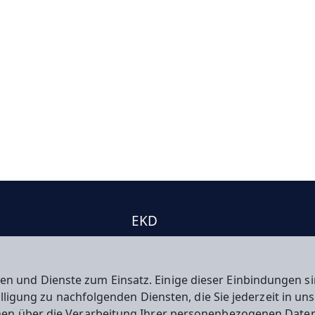
EKD
e
EKHN
kt
Propstei
en und Dienste zum Einsatz. Einige dieser Einbindungen
willigung zu nachfolgenden Diensten, die Sie jederzeit in u
nen über die Verarbeitung Ihrer personenbezogenen Daten