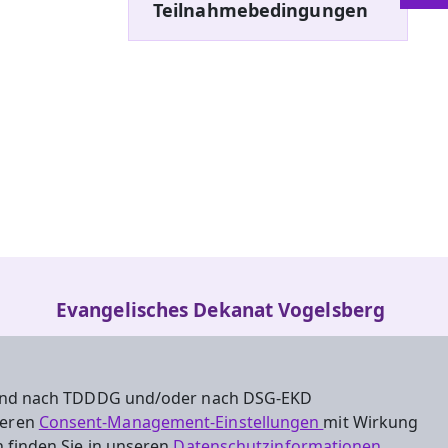
Teilnahmebedingungen
Evangelisches Dekanat Vogelsberg
Fulder Tor 28
36304 Alsfeld
 sind nach TDDDG und/oder nach DSG-EKD
Tel.: 06631-911490
nseren
Consent-Management-Einstellungen
mit Wirkung
 finden Sie in unseren
Datenschutzinformationen
.
Dekanat.Vogelsberg@ekhn.de