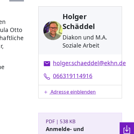
Holger
en
Schäddel
ula Otto
Diakon und M.A.
haftliche
Soziale Arbeit
r,
holger.schaeddel@ekhn.de
ne
066319114916
Adresse einblenden
PDF | 538 KB
Anmelde- und