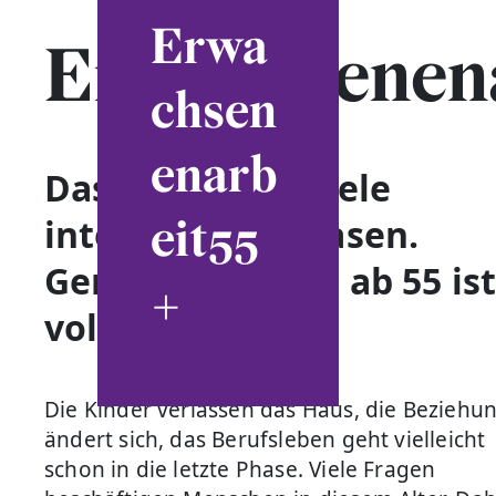
Erwa
Erwachsenen
chsen
enarb
Das Leben hat viele
eit55
interessante Phasen.
Gerade das Alter ab 55 is
+
voller Leben:
Die Kinder verlassen das Haus, die Beziehu
ändert sich, das Berufsleben geht vielleicht
schon in die letzte Phase. Viele Fragen