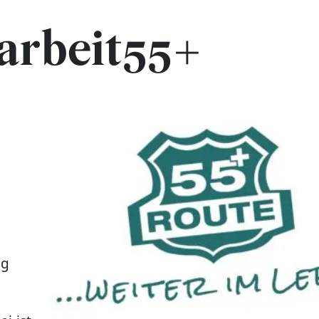
arbeit55+
t
ng