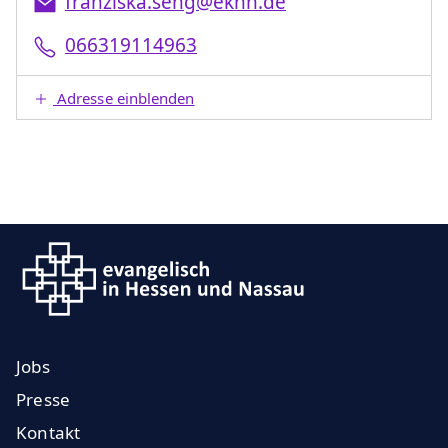
franziska.seng@ekhn.de
066319114963
Adresse einblenden
Jobs
Presse
Kontakt