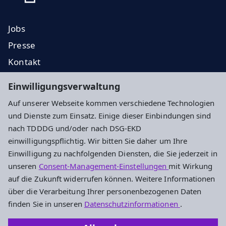
Jobs
Presse
Kontakt
EKD
Einwilligungsverwaltung
EKHN
Auf unserer Webseite kommen verschiedene Technologien
Propstei
und Dienste zum Einsatz. Einige dieser Einbindungen sind
nach TDDDG und/oder nach DSG-EKD
Impressum
Datenschutz
Cookie-Einstellungen
einwilligungspflichtig. Wir bitten Sie daher um Ihre
Einwilligung zu nachfolgenden Diensten, die Sie jederzeit in
unseren
Consent-Management-Einstellungen
mit Wirkung
Evangelisches Dekanat Vogelsberg
auf die Zukunft widerrufen können. Weitere Informationen
über die Verarbeitung Ihrer personenbezogenen Daten
Fulder Tor 28
finden Sie in unseren
Datenschutzinformationen
.
36304 Alsfeld