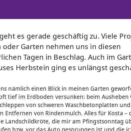
geht es gerade geschäftig zu. Viele Pr
 oder Garten nehmen uns in diesen
ichen Tagen in Beschlag. Auch im Gar
uses Herbstein ging es unlängst geschä
ens nämlich einen Blick in meinen Garten geworf
oft tief im Erdboden versunken: beim Ausheben
Schleppen von schweren Waschbetonplatten un
Entfernen von Rindenmulch. Alles für Kosta – 
he Landschildkröte, die mir am Pfingstsonntag ü
fen bzw. vor das Auto gesprungen ist und die i