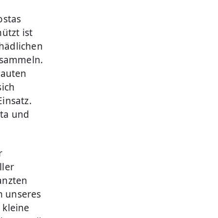
ostas
ützt ist
chädlichen
usammeln.
bauten
sich
insatz.
sta und
r
ller
anzten
n unseres
 kleine