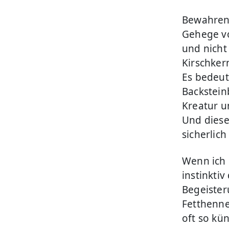
Bewahren 
Gehege vo
und nicht
Kirschker
Es bedeut
Backstein
Kreatur u
Und diese
sicherlic
Wenn ich 
instinktiv
Begeister
Fetthenne
oft so kün