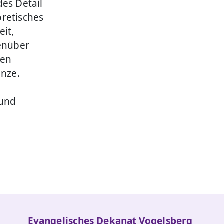
des Detail
oretisches
eit,
enüber
hen
anze.
 und
Evangelisches Dekanat Vogelsberg