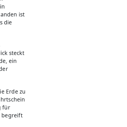
in
tanden ist
s die
s
ick steckt
de, ein
der
ie Erde zu
ahrtschein
 für
begreift