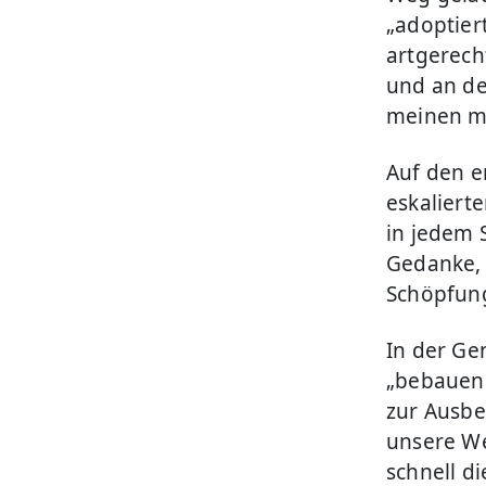
„adoptier
artgerech
und an de
meinen m
Auf den e
eskaliert
in jedem 
Gedanke, 
Schöpfun
In der Ge
„bebauen 
zur Ausbe
unsere We
schnell di