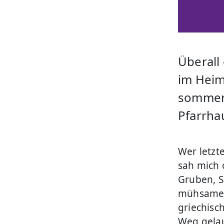
Überall 
im Heim
sommerl
Pfarrha
Wer letzt
sah mich 
Gruben, 
mühsamen 
griechisc
Weg gelau