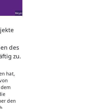
Meyer
ojekte
ten des
ftig zu.
en hat,
 von
d dem
die
ber den
ch